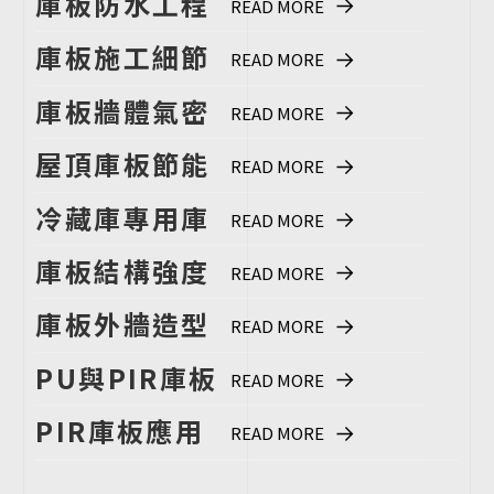
庫板防水工程
READ MORE
實務：接縫密
庫板施工細節
READ MORE
封與雨水排導
全攻略：從設
庫板牆體氣密
READ MORE
的完整
計、固定到防
工程：隔熱、
屋頂庫板節能
READ MORE
水密封的專業
防水與節能性
設計：隔熱、
冷藏庫專用庫
READ MORE
流程
能提升
防水與結構安
板技術解析：
庫板結構強度
READ MORE
全全解析
打造高效氣密
與耐候性分
庫板外牆造型
READ MORE
與恆溫環境
析：長期穩定
設計：結合功
PU與PIR庫板
READ MORE
建築的技術基
能與美學的建
混合系統：兼
PIR庫板應用
READ MORE
礎
築表現
顧防火與節能
技術：結合防