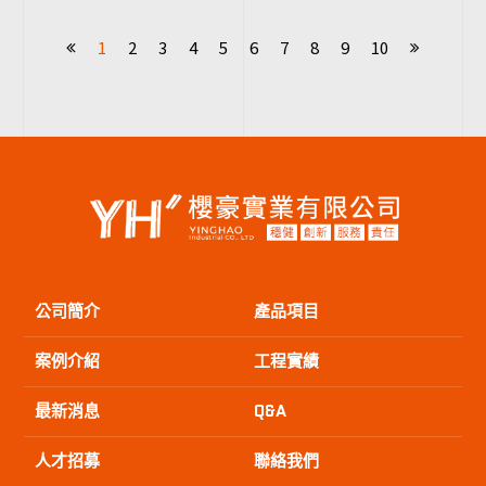
的建築新趨勢
火與隔熱的高
1
2
3
4
5
6
7
8
9
10
效建築解決
公司簡介
產品項目
案例介紹
工程實績
最新消息
Q&A
人才招募
聯絡我們