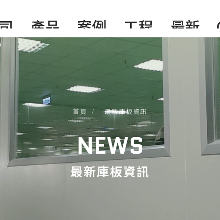
司
產品
案例
工程
最新
介
項目
介紹
實績
消息
無塵室隔間
海外業務
無塵室設備
科技電子類
輕鋼架天花板
食品化工類
首頁
最新庫板資訊
庫板周邊產品
60A防火門系列
生醫製藥類
NEWS
庫板門系列
庫板鋁料
最新庫板資訊
PVC塑膠垂簾