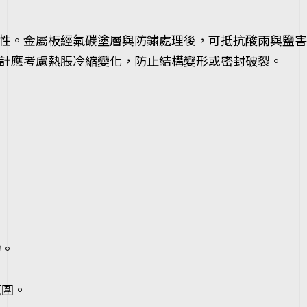
性。金屬板經氟碳塗層與防鏽處理後，可抵抗酸雨與鹽害
計應考慮熱脹冷縮變化，防止結構變形或密封破裂。
。
力。
氛圍。