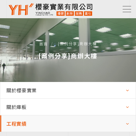
{案例分享}商辦大樓
首頁
{案例分享}商辦大樓
關於櫻豪實業
關於庫板
工程實績