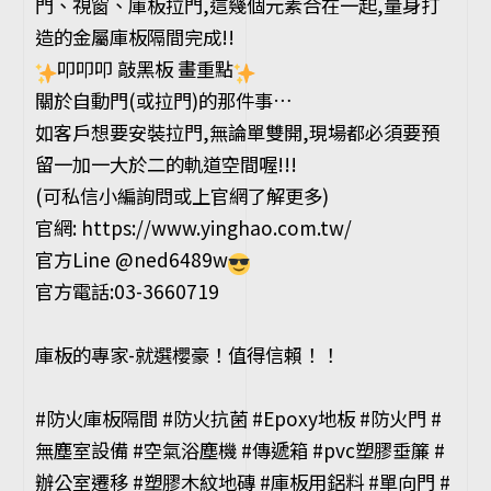
門、視窗、庫板拉門,這幾個元素合在一起,量身打
造的金屬庫板隔間完成!!
叩叩叩 敲黑板 畫重點
關於自動門(或拉門)的那件事…
如客戶想要安裝拉門,無論單雙開,現場都必須要預
留一加一大於二的軌道空間喔!!!
(可私信小編詢問或上官網了解更多)
官網: https://www.yinghao.com.tw/
官方Line @ned6489w
官方電話:03-3660719
庫板的專家-就選櫻豪！值得信賴！！
#防火庫板隔間 #防火抗菌 #Epoxy地板 #防火門 #
無塵室設備 #空氣浴塵機 #傳遞箱 #pvc塑膠垂簾 #
辦公室遷移 #塑膠木紋地磚 #庫板用鋁料 #單向門 #