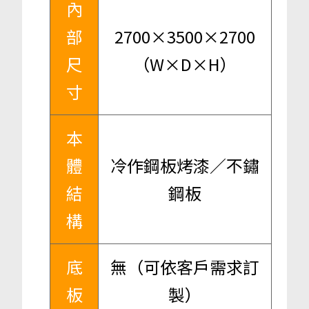
內
部
2700×3500×2700
尺
（W×D×H）
寸
本
體
冷作鋼板烤漆／不鏽
結
鋼板
構
底
無（可依客戶需求訂
板
製）