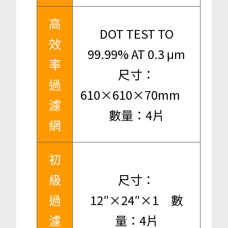
高
DOT TEST TO
效
99.99% AT 0.3 μm
率
尺寸：
過
610×610×70mm
濾
數量：4片
網
初
級
尺寸：
過
12″×24″×1 數
濾
量：4片