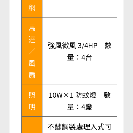
網
馬
達
強風微風 3/4HP 數
／
量：4台
風
扇
照
10W×1 防蚊燈 數
明
量：4盞
不鏽鋼製處理入式可