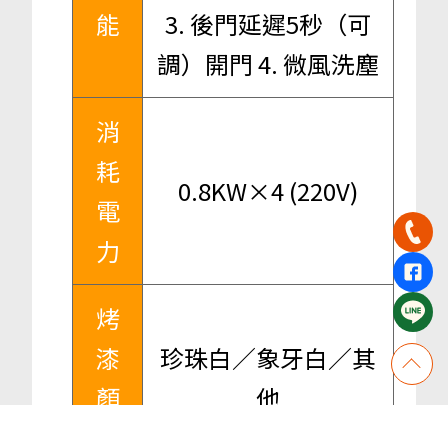
能
3. 後門延遲5秒（可
調）開門 4. 微風洗塵
消
耗
0.8KW×4 (220V)
電
力
烤
漆
珍珠白／象牙白／其
顏
他
色