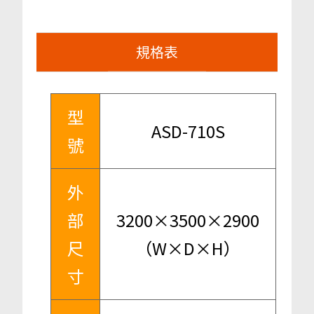
規格表
型
ASD-710S
號
外
部
3200×3500×2900
尺
（W×D×H）
寸