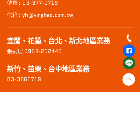
傳真 : 03-377-0719
信箱 : yh@yinghao.com.tw
宜蘭、花蓮、台北、新北地區業務
張副理 0989-252440
新竹、苗栗、台中地區業務
03-3660719
聯絡地址
桃園市八德區榮興路117號
宜蘭縣羅東鎮純精路一段221號2樓
新竹市林森路127巷18號