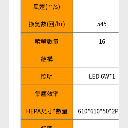
風速(m/s)
換氣數(回/hr)
545
噴嘴數量
16
結構
照明
LED 6W*1
集塵效率
HEPA尺寸*數量
610*610*50*2PCS