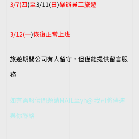
3/7(
四
)
至
3/11(
日
)
舉辦員工旅遊
3/12(
一
)
恢復正常上班
旅遊期間公司有人留守，但僅能提供留言服
務
如有需報價問題請MAIL至yh@ 我司將儘速
與你聯絡