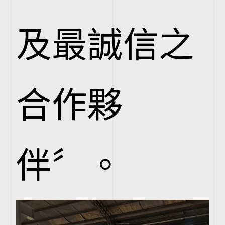
及最誠信之
合作夥
伴〞。