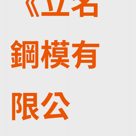
《立名
鋼模有
限公